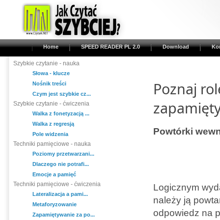
Home
SPEED READER PL 2.0
Download
Ko
Szybkie czytanie - nauka
Słowa - klucze
Poznaj ro
Nośnik treści
Czym jest szybkie cz...
zapamięt
Szybkie czytanie - ćwiczenia
Walka z fonetyzacją ...
Walka z regresją
Powtórki wewnę
Pole widzenia
Techniki pamięciowe - nauka
Poziomy przetwarzani...
Dlaczego nie potrafi...
Emocje a pamięć
Techniki pamięciowe - ćwiczenia
Logicznym wydaj
Lateralizacja a pami...
należy ją powtar
Metaforyzowanie
odpowiedz na py
Zapamiętywanie za po...