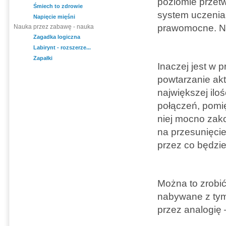
poziomie przetw
Śmiech to zdrowie
system uczenia 
Napięcie mięśni
prawomocne. Ni
Nauka przez zabawę - nauka
Zagadka logiczna
Labirynt - rozszerze...
Zapałki
Inaczej jest w 
powtarzanie ak
największej il
połączeń, pomi
niej mocno zako
na przesunięcie
przez co będzie
Można to zrobić 
nabywane z tym
przez analogię