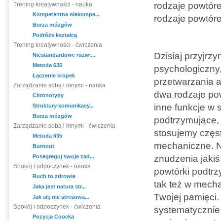
rodzaje powtóre
Trening kreatywności - nauka
Kompetentna niekompe...
rodzaje powtóre
Burza mózgów
Podróże kształcą
Trening kreatywności - ćwiczenia
Dzisiaj przyjrz
Niestandardowe rozwi...
Metoda 635
psychologiczny,
Łączenie kropek
przetwarzania a
Zarządzanie sobą i innymi - nauka
dwa rodzaje po
Chronotypy
inne funkcje w 
Struktury komunikacy...
Burza mózgów
podtrzymujące, 
Zarządzanie sobą i innymi - ćwiczenia
stosujemy częst
Metoda 635
mechaniczne. N
Burnout
Posegreguj swoje zad...
znudzenia jakiś
Spokój i odpoczynek - nauka
powtórki podtr
Ruch to zdrowie
tak też w mecha
Jaka jest natura str...
Twojej pamięci.
Jak się nie stresowa...
Spokój i odpoczynek - ćwiczenia
systematycznie
Pozycja Coocka