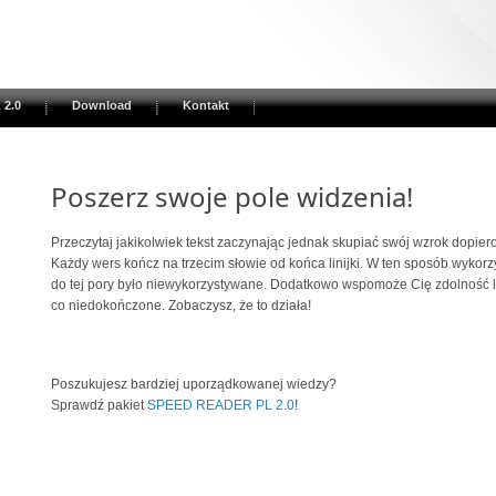
 2.0
Download
Kontakt
Poszerz swoje pole widzenia!
Przeczytaj jakikolwiek tekst zaczynając jednak skupiać swój wzrok dopier
Każdy wers kończ na trzecim słowie od końca linijki. W ten sposób wykorz
do tej pory było niewykorzystywane. Dodatkowo wspomoże Cię zdolność 
co niedokończone. Zobaczysz, że to działa!
Poszukujesz bardziej uporządkowanej wiedzy?
Sprawdź pakiet
SPEED READER PL 2.0
!