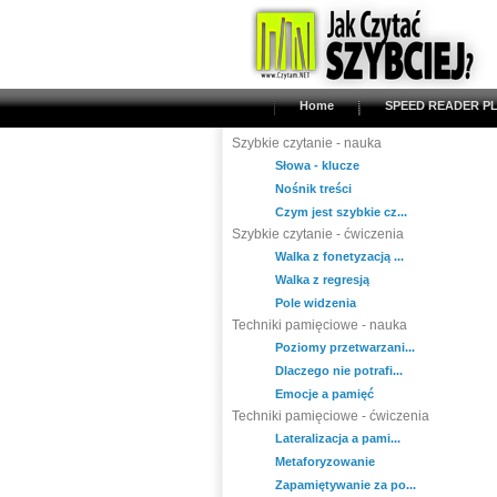
Home
SPEED READER PL
Szybkie czytanie - nauka
Słowa - klucze
Nośnik treści
Czym jest szybkie cz...
Szybkie czytanie - ćwiczenia
Walka z fonetyzacją ...
Walka z regresją
Pole widzenia
Techniki pamięciowe - nauka
Poziomy przetwarzani...
Dlaczego nie potrafi...
Emocje a pamięć
Techniki pamięciowe - ćwiczenia
Lateralizacja a pami...
Metaforyzowanie
Zapamiętywanie za po...