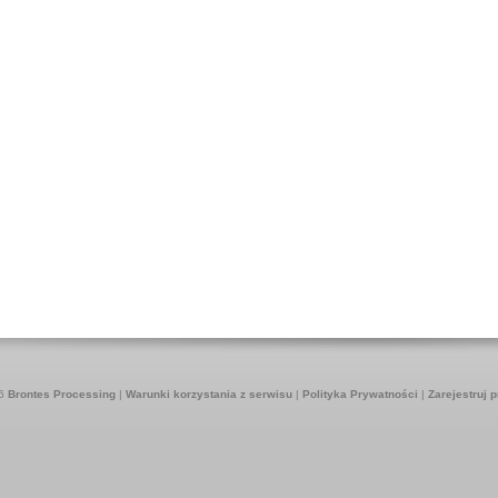
26
Brontes Processing
|
Warunki korzystania z serwisu
|
Polityka Prywatności
|
Zarejestruj 