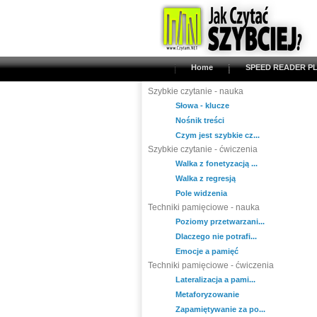
Home
SPEED READER PL
Szybkie czytanie - nauka
Słowa - klucze
Nośnik treści
Czym jest szybkie cz...
Szybkie czytanie - ćwiczenia
Walka z fonetyzacją ...
Walka z regresją
Pole widzenia
Techniki pamięciowe - nauka
Poziomy przetwarzani...
Dlaczego nie potrafi...
Emocje a pamięć
Techniki pamięciowe - ćwiczenia
Lateralizacja a pami...
Metaforyzowanie
Zapamiętywanie za po...