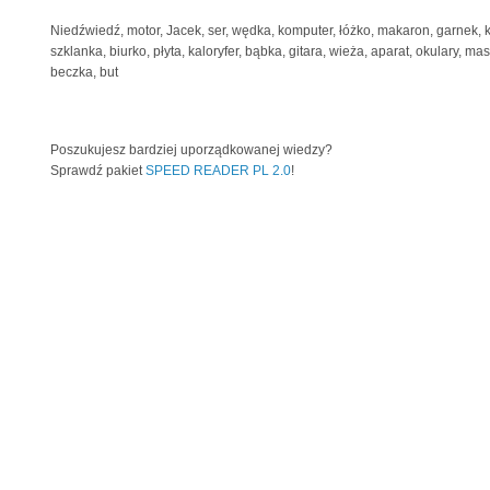
Niedźwiedź, motor, Jacek, ser, wędka, komputer, łóżko, makaron, garnek, k
szklanka, biurko, płyta, kaloryfer, bąbka, gitara, wieża, aparat, okulary, mas
beczka, but
Poszukujesz bardziej uporządkowanej wiedzy?
Sprawdź pakiet
SPEED READER PL 2.0
!