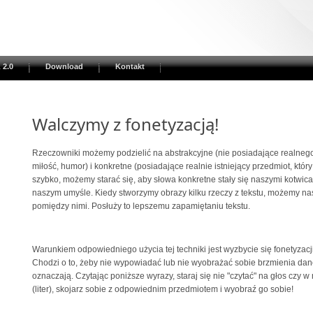
 2.0
Download
Kontakt
Walczymy z fonetyzacją!
Rzeczowniki możemy podzielić na abstrakcyjne (nie posiadające realnego 
miłość, humor) i konkretne (posiadające realnie istniejący przedmiot, który
szybko, możemy starać się, aby słowa konkretne stały się naszymi kotwic
naszym umyśle. Kiedy stworzymy obrazy kilku rzeczy z tekstu, możemy nas
pomiędzy nimi. Posłuży to lepszemu zapamiętaniu tekstu.
Warunkiem odpowiedniego użycia tej techniki jest wyzbycie się fonetyzac
Chodzi o to, żeby nie wypowiadać lub nie wyobrażać sobie brzmienia dane
oznaczają. Czytając poniższe wyrazy, staraj się nie "czytać" na głos czy 
(liter), skojarz sobie z odpowiednim przedmiotem i wyobraź go sobie!