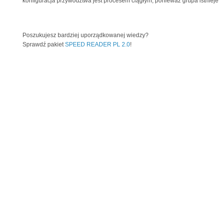
konfiguracja przywództwa jest procesem ciągłym, ponieważ grupa istnieje, 
Poszukujesz bardziej uporządkowanej wiedzy?
Sprawdź pakiet
SPEED READER PL 2.0
!