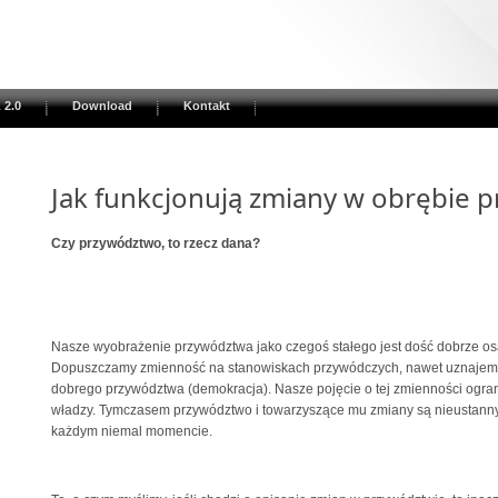
 2.0
Download
Kontakt
Jak funkcjonują zmiany w obrębie 
Czy przywództwo, to rzecz dana?
Nasze wyobrażenie przywództwa jako czegoś stałego jest dość dobrze o
Dopuszczamy zmienność na stanowiskach przywódczych, nawet uznajemy 
dobrego przywództwa (demokracja). Nasze pojęcie o tej zmienności ogran
władzy. Tymczasem przywództwo i towarzyszące mu zmiany są nieustannym
każdym niemal momencie.