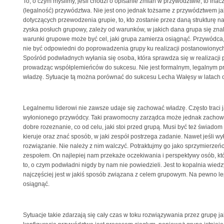
To, o czym myślimy, jeśli chodzi o opisanie zmian w przywództwie, to inac
(legalność) przywództwa. Nie jest ono jednak tożsame z przywództwem jako
dotyczących przewodzenia grupie, to, kto zostanie przez daną strukturę 
zyska posłuch grupowy, zależy od warunków, w jakich dana grupa się zna
warunki grupowe może być cel, jaki grupa zamierza osiągnąć. Przywódca,
nie być odpowiedni do poprowadzenia grupy ku realizacji postanowionych
Spośród podwładnych wyłania się osoba, która sprawdza się w realizacji
prowadząc współplemieńców do sukcesu. Nie jest formalnym, legalnym pr
władzę. Sytuacje tą można porównać do sukcesu Lecha Wałęsy w latach o
Legalnemu liderowi nie zawsze udaje się zachować władzę. Często traci 
wyłonionego przywódcy. Taki prawomocny zarządca może jednak zachowa
dobre rozeznanie, co od celu, jaki stoi przed grupą. Musi być też świadom
kieruje oraz znać sposób, w jaki zespół postrzega zadanie. Nawet jeśli wyło
rozwiązanie. Nie należy z nim walczyć. Potraktujmy go jako sprzymierzeń
zespołem. On najlepiej nam przekaże oczekiwania i perspektywy osób, k
to, o czym podwładni nigdy by nam nie powiedzieli. Jest to kopalnia wiedzy
najczęściej jest w jakiś sposób związana z celem grupowym. Na pewno lepi
osiągnąć.
Sytuacje takie zdarzają się cały czas w toku rozwiązywania przez grupę ja