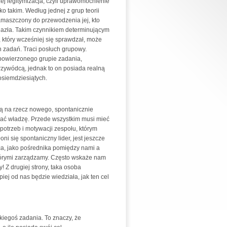
zej legitymizacja, czyli uprawomocnienie
 takim. Według jednej z grup teorii
namaszczony do przewodzenia jej, kto
lazła. Takim czynnikiem determinującym
 który wcześniej się sprawdzał, może
 zadań. Traci posłuch grupowy.
 powierzonego grupie zadania,
zywódcą, jednak to on posiada realną
siemdziesiątych.
ją na rzecz nowego, spontanicznie
ć władzę. Przede wszystkim musi mieć
 potrzeb i motywacji zespołu, którym
ni się spontaniczny lider, jest jeszcze
ca, jako pośrednika pomiędzy nami a
tórymi zarządzamy. Często wskaże nam
! Z drugiej strony, taka osoba
ej od nas będzie wiedziała, jak ten cel
kiegoś zadania. To znaczy, że