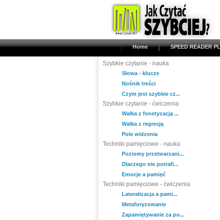
Home
SPEED READER PL
Szybkie czytanie - nauka
Słowa - klucze
Nośnik treści
Czym jest szybkie cz...
Szybkie czytanie - ćwiczenia
Walka z fonetyzacją ...
Walka z regresją
Pole widzenia
Techniki pamięciowe - nauka
Poziomy przetwarzani...
Dlaczego nie potrafi...
Emocje a pamięć
Techniki pamięciowe - ćwiczenia
Lateralizacja a pami...
Metaforyzowanie
Zapamiętywanie za po...