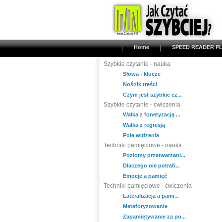
Home
SPEED READER PL
Szybkie czytanie - nauka
Słowa - klucze
Nośnik treści
Czym jest szybkie cz...
Szybkie czytanie - ćwiczenia
Walka z fonetyzacją ...
Walka z regresją
Pole widzenia
Techniki pamięciowe - nauka
Poziomy przetwarzani...
Dlaczego nie potrafi...
Emocje a pamięć
Techniki pamięciowe - ćwiczenia
Lateralizacja a pami...
Metaforyzowanie
Zapamiętywanie za po...