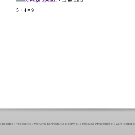
26
Brontes Processing
|
Warunki korzystania z serwisu
|
Polityka Prywatności
|
Zarejestruj 