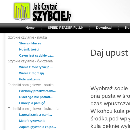
Home
SPEED READER PL 2.0
Download
Ko
Szybkie czytanie - nauka
Słowa - klucze
Daj upust
Nośnik treści
Czym jest szybkie cz...
Szybkie czytanie - ćwiczenia
Walka z fonetyzacją ...
Walka z regresją
Pole widzenia
Techniki pamięciowe - nauka
Wyobraź sobie k
Poziomy przetwarzani...
ona pusta w śro
Dlaczego nie potrafi...
czas wpuszczana
Emocje a pamięć
Techniki pamięciowe - ćwiczenia
W końcu kula pe
Lateralizacja a pami...
środka pod wpł
Metaforyzowanie
kula pęknie wyl
Zapamiętywanie za po...