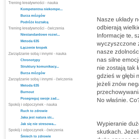
Trening kreatywności - nauka
Kompetentna niekompe...
Burza mózgów
Nasze układy ne
Podróże kształcą
odbierają wielk
Trening kreatywności - ćwiczenia
Informacje te, 
Niestandardowe rozwi...
Metoda 635
wyczyszczone z
Łączenie kropek
nasze zdolności
Zarządzanie sobą i innymi - nauka
nas silne emocj
Chronotypy
Struktury komunikacy...
nie zostają tak
Burza mózgów
gdzieś w głębi 
Zarządzanie sobą i innymi - ćwiczenia
jeżeli znów ne
Metoda 635
przechowywania 
Burnout
Posegreguj swoje zad...
No właśnie. Co
Spokój i odpoczynek - nauka
Ruch to zdrowie
Jaka jest natura str...
Wypieranie duże
Jak się nie stresowa...
Spokój i odpoczynek - ćwiczenia
skutkach. Jeżeli
Śmiech to zdrowie