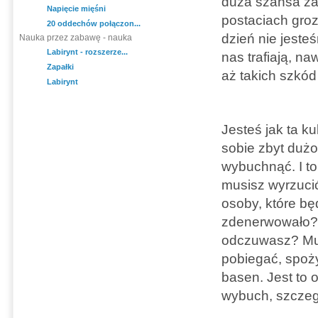
duża szansa za
Napięcie mięśni
postaciach gro
20 oddechów połączon...
dzień nie jesteś
Nauka przez zabawę - nauka
Labirynt - rozszerze...
nas trafiają, n
Zapałki
aż takich szkód
Labirynt
Jesteś jak ta k
sobie zbyt duż
wybuchnąć. I to
musisz wyrzucić
osoby, które bę
zdenerwowało? 
odczuwasz? Mus
pobiegać, spoż
basen. Jest to 
wybuch, szczeg