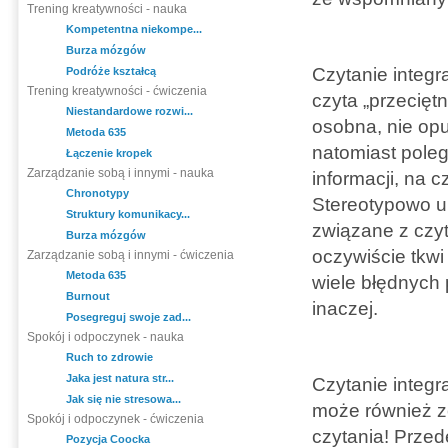
Trening kreatywności - nauka
Kompetentna niekompe...
Burza mózgów
Czytanie integra
Podróże kształcą
Trening kreatywności - ćwiczenia
czyta „przecięt
Niestandardowe rozwi...
osobna, nie opu
Metoda 635
natomiast poleg
Łączenie kropek
Zarządzanie sobą i innymi - nauka
informacji, na 
Chronotypy
Stereotypowo uk
Struktury komunikacy...
związane z czyt
Burza mózgów
oczywiście tkwi
Zarządzanie sobą i innymi - ćwiczenia
Metoda 635
wiele błędnych 
Burnout
inaczej.
Posegreguj swoje zad...
Spokój i odpoczynek - nauka
Ruch to zdrowie
Jaka jest natura str...
Czytanie integr
Jak się nie stresowa...
może również zo
Spokój i odpoczynek - ćwiczenia
czytania! Przed
Pozycja Coocka