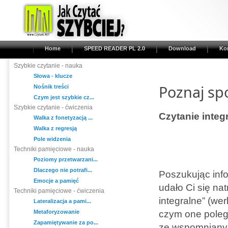
Home
SPEED READER PL 2.0
Download
Ko
Szybkie czytanie - nauka
Słowa - klucze
Poznaj sp
Nośnik treści
Czym jest szybkie cz...
Szybkie czytanie - ćwiczenia
Czytanie integ
Walka z fonetyzacją ...
Walka z regresją
Pole widzenia
Techniki pamięciowe - nauka
Poziomy przetwarzani...
Dlaczego nie potrafi...
Poszukując inf
Emocje a pamięć
udało Ci się na
Techniki pamięciowe - ćwiczenia
integralne” (we
Lateralizacja a pami...
Metaforyzowanie
czym one polega
Zapamiętywanie za po...
ze wspomnianym