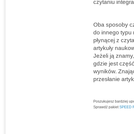
czytaniu integr
Oba sposoby cz
do innego typu 
płynącej z czyt
artykuły naukow
Jeżeli ją znamy
gdzie jest częś
wyników. Znając
przesłanie arty
Poszukujesz bardziej u
Sprawdź pakiet
SPEED R