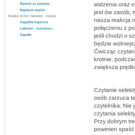
widzenia oraz 
Śmiech to zdrowie
Napięcie mięśni
jest ów zasób, 
Nauka przez zabawę - nauka
nasza reakcja n
Zagadka logiczna
połączeniu z p
Labirynt - rozszerze...
jeśli chodzi o s
Zapałki
będzie wolniejs
Ćwicząc czytani
krotnie, podcza
zwiększa prędko
Czytanie selekt
osób zarzuca te
czytelnika. Nie
czytania selek
Przy dobrym tre
powinien spaść